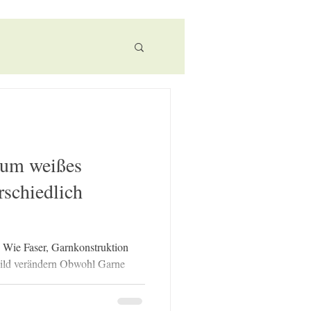
ersatz
rnen
rum weißes
rschiedlich
 Wie Faser, Garnkonstruktion
ild verändern Obwohl Garne
ie sich erheblich – in Farbton,
chenbild. ungefärbte SoN - Garne