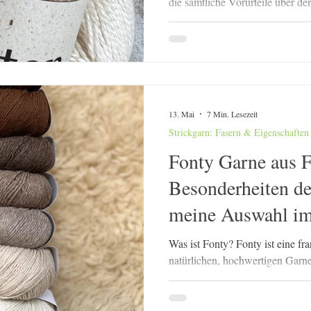
die sämtliche Vorurteile über d
die Sotton ganz klar in die zwei
Baumwolle? Als ich das Garn z
hielt, musste ich tatsächlich zw
Baumwolle? Wirklich? Denn alle
anders an als die Baumwolle, die
habe. 100 % Bio-Pima-Baumwoll
13. Mai
7 Min. Lesezeit
Strickgarn: Fasern & Eigenschaften
Fonty Garne aus F
Besonderheiten de
meine Auswahl i
Was ist Fonty? Fonty ist eine fra
natürlichen, hochwertigen Garne
Deutschland noch erstaunlich wen
Firma persönlich auf der h+h M
kennengelernt und bin seitdem 