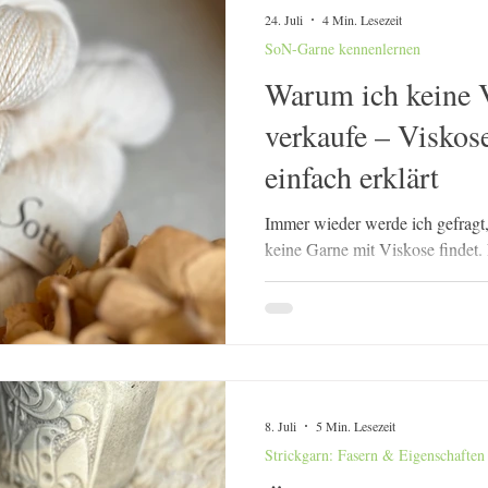
Du hast die richtige Wolle geka
24. Juli
4 Min. Lesezeit
gewählt
SoN-Garne kennenlernen
Warum ich keine 
verkaufe – Viskos
einfach erklärt
Immer wieder werde ich gefrag
keine Garne mit Viskose findet. 
Kundin, dass sie ein Sommerto
strickt. Sie war mit dem Strickg
nach einer Alternative. Solche
Dabei geht es selten darum, ob 
schlecht ist. Viel häufiger möcht
Viskose ein gutes Strickgarn? 
8. Juli
5 Min. Lesezeit
Strickgarn: Fasern & Eigenschaften