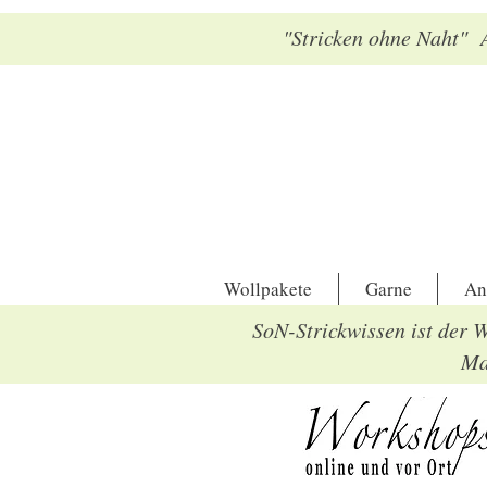
"Stricken ohne Naht" A
Wollpakete
Garne
An
SoN-Strickwissen ist der 
Mat