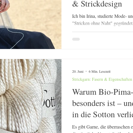
& Strickdesign
Ich bin Irina, studierte Mode- u
"Stricken ohne Naht" gegründet.
Strickkonstruktionen, hochwerti
Wissen rund um Materialien, Fas
überzeugt: Erfolgreiches Stricke
sondern bei der Faser. Denn noc
entsteht, entscheidet das Materia
auf der Haut anfühlt. Wie ein Str
20. Juni
6 Min. Lesezeit
Strickgarn: Fasern & Eigenschaften
Warum Bio-Pima-
besonders ist – u
in die Sotton verl
Es gibt Garne, die überraschen 