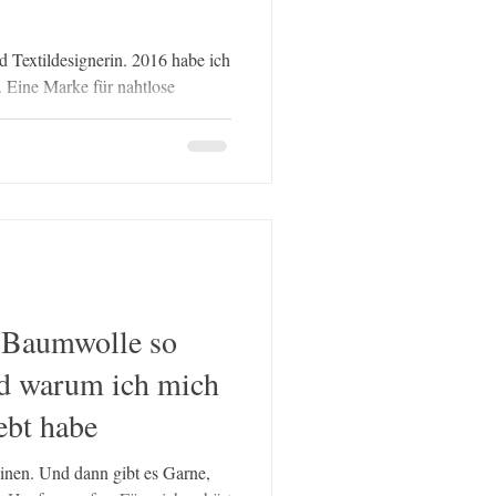
nd Textildesignerin. 2016 habe ich
 Eine Marke für nahtlose
ge Naturgarne und fundiertes
ern und Strickdesign. Ich bin
n beginnt nicht beim Muster –
h bevor die erste Masche
l über alles: Wie sich ein Garn
ickstück fällt. Wie
Baumwolle so
nd warum ich mich
iebt habe
einen. Und dann gibt es Garne,