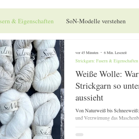
asern & Eigenschaften
SoN-Modelle verstehen
Strickmodelle & Strickoutfits
Garne als Mohair
vor 45 Minuten
6 Min. Lesezeit
Strickgarn: Fasern & Eigenschaften
Strickgarne & ihre Eigenarten
SoN-Garne kennenle
Weiße Wolle: Wa
Strickgarn so unte
SoN-Gründerin: Irina
aussieht
Von Naturweiß bis Schneeweiß:
und Verzwirnung das Maschenb
weiß erscheinen, unterscheiden s
Glanz, Griff, Spinnart und Mas