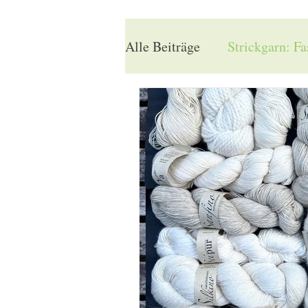
Alle Beiträge
Strickgarn: F
Stricktechniken verstehen
Vor dem Strickbeginn
Videos zu Stricktechniken