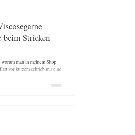
uft, die empfohlene Nadelstärke
Viscosegarne
e beim Stricken
t, warum man in meinem Shop
Erst vor kurzem schrieb mir eine
p aus einem Viskosemischgarn
efühl nicht zufrieden und suchte
 Fragen bekomme ich regelmäßig.
Viskose grundsätzlich gut oder
en Strickerinnen wissen: Ist
Welche Vor- und Nac