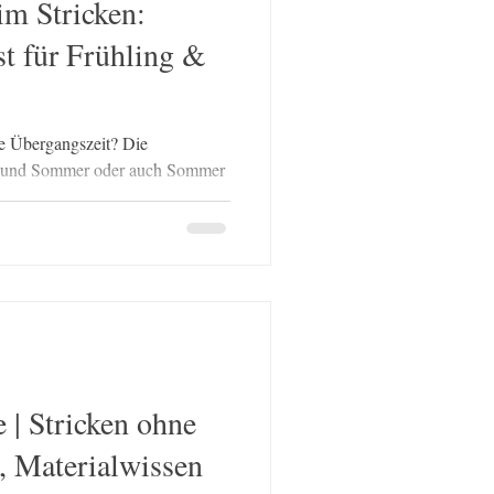
m Stricken:
t für Frühling &
ie Übergangszeit? Die
r und Sommer oder auch Sommer
 eine der größten
h kühl, mittags fast warm und
alb sind viele klassische
eine Pflanzengarne oft noch zu
nd Übergangsqualitäten als
edlen Naturfasern wie Merino,
 | Stricken ohne
, Materialwissen