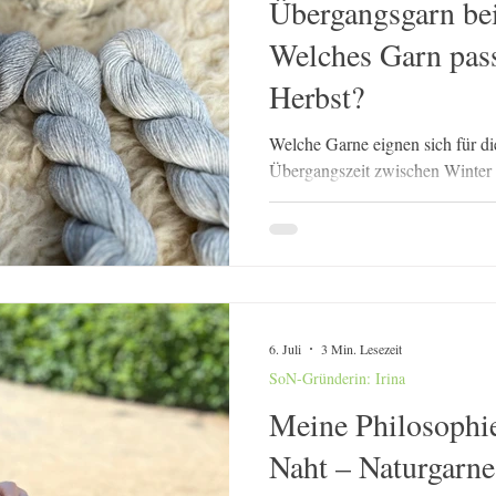
Übergangsgarn bei
Welches Garn pass
Herbst?
Welche Garne eignen sich für d
Übergangszeit zwischen Winte
und Winter ist beim Stricken oft
Herausforderungen: morgens noc
abends wieder frisch. Genau desh
Wintergarne zu warm, während r
kühl sind. Die ideale Lösung si
Mischgarne aus Baumwolle und 
6. Juli
3 Min. Lesezeit
Alpaka oder Yak. Sie ver
SoN-Gründerin: Irina
Meine Philosophie
Naht – Naturgarne