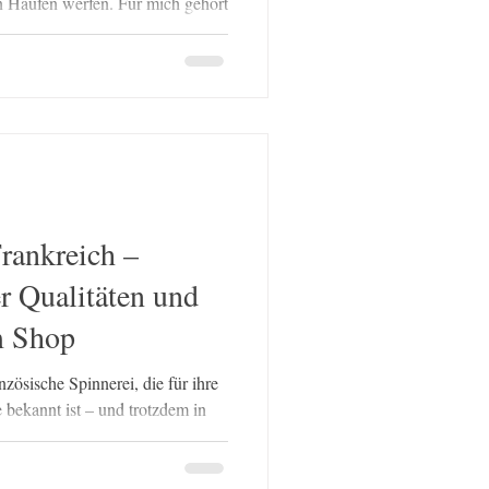
en Haufen werfen. Für mich gehört
te Kategorie. Was ist Bio-Pima-
um ersten Mal in den Händen
eimal auf die Banderole schauen.
s an diesem Garn fühlt sich
 ich bisher kannte und verstrickt
e, die sich so
rankreich –
r Qualitäten und
m Shop
nzösische Spinnerei, die für ihre
 bekannt ist – und trotzdem in
ig präsent ist. Ich habe die
esse in Köln im März 2026
noch mehr beeindruckt von der