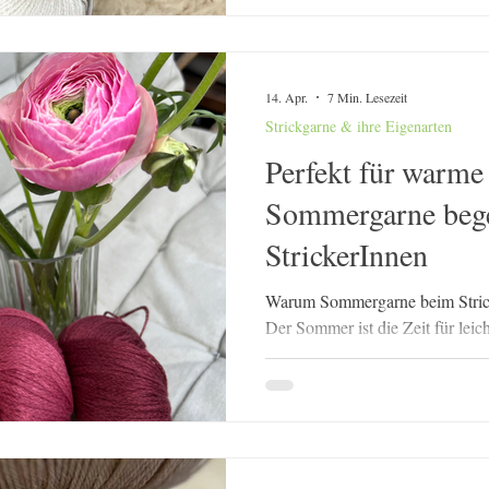
Philosophie und der Qualität de
Stand von fonty: Vielleicht bist
Garne gestolpert oder hast den
14. Apr.
7 Min. Lesezeit
Strickgarne & ihre Eigenarten
Perfekt für warme
Sommergarne bege
StrickerInnen
Warum Sommergarne beim Stric
Der Sommer ist die Zeit für leic
Garne, die sich angenehm auf d
Winter wärmende Fasern im Mitte
warmen Monaten deutlich leicht
Genau hier kommen meine nachh
Ob aus reiner Baumwolle, Leine
richtige Garnwahl entscheidet d