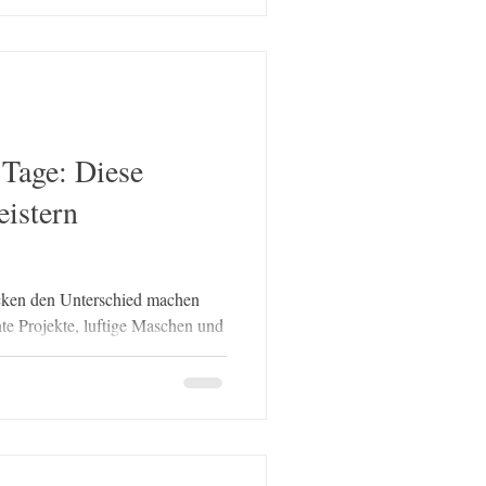
r Garne. Hier zwei Fotos vom
 du beim Stöbern schon über diese
 Namen „fonty“ zum
 Tage: Diese
istern
ken den Unterschied machen
hte Projekte, luftige Maschen und
er Haut anfühlen. Während im
lpunkt stehen, darf es in den
er und atmungsaktiver werden.
altigen Sommergarne ins Spiel:
n oder feinen Mischungen – die
arüber, wie angenehm dein S