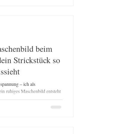
chlich gehört weißes Strickgarn
rhaupt. Denn sobald keine
en Fasereigenschaften ablenkt,
rs deutlich hervor. Glanz, W
schenbild beim
ein Strickstück so
ussieht
spannung – ich als
 ein ruhiges Maschenbild entsteht
ma-Baumwolle mit einem
 gleichmässiges Maschenbild
llig. Garn, Nadelstärke, Material
nnung beeinflussen, wie
n Strickstück am Ende aussieht.