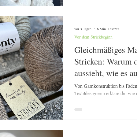
in natürlichen Weisstönen Tatsä
zu den spannendsten Garnen übe
Färbung mehr von den eigentlich
treten die Unterschiede besonde
vor 3 Tagen
6 Min. Lesezeit
Vor dem Strickbeginn
Gleichmäßiges Ma
Stricken: Warum d
aussieht, wie es a
Von Garnkonstruktion bis Faden
Textildesignerin erkläre dir, wie
ein gestreiftes Top aus Bio-Pi
gleichmäßigen Maschenbild Ein
beim Stricken entsteht nicht zufä
und deine persönliche Fadenspa
gleichmäßig und harmonisch dei