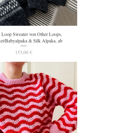
Schnellansicht
 Loop Sweater von Other Loops,
et/Babyalpaka & Silk Alpaka, ab
Preis
153,00 €