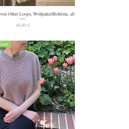
Schnellansicht
von Other Loops, Wollpaket/Bohème, ab
Preis
40,80 €
assen