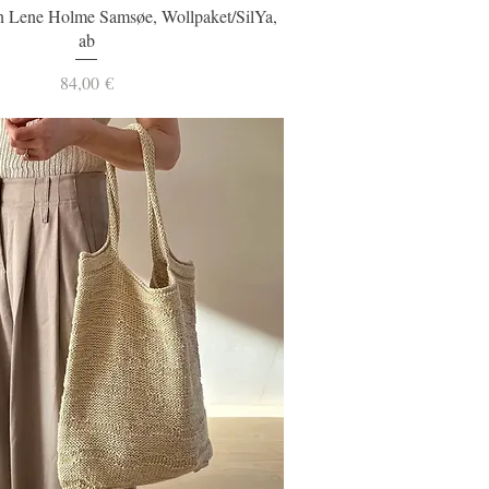
Schnellansicht
 Lene Holme Samsøe, Wollpaket/SilYa,
ab
Preis
84,00 €