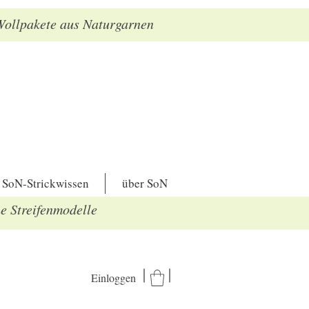
 Wollpakete aus Naturgarnen
SoN-Strickwissen
über SoN
he Streifenmodelle
Einloggen