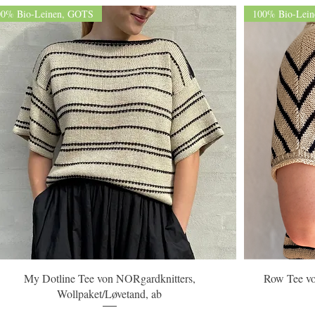
00% Bio-Leinen, GOTS
100% Bio-Lei
Schnellansicht
My Dotline Tee von NORgardknitters,
Row Tee vo
Wollpaket/Løvetand, ab