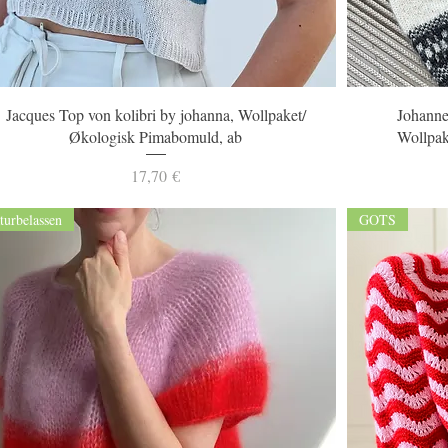
Schnellansicht
Jacques Top von kolibri by johanna, Wollpaket/
Johanne
Økologisk Pimabomuld, ab
Wollpak
Preis
17,70 €
turbelassen
GOTS