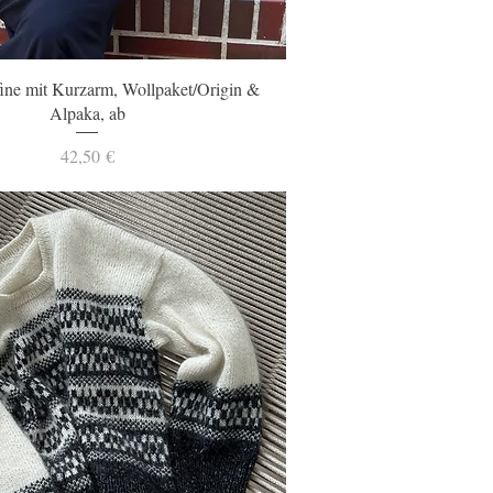
Schnellansicht
fine mit Kurzarm, Wollpaket/Origin &
Alpaka, ab
Preis
42,50 €