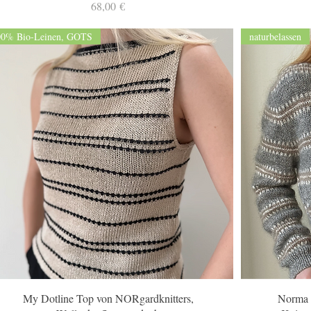
Preis
68,00 €
00% Bio-Leinen, GOTS
naturbelassen
Schnellansicht
My Dotline Top von NORgardknitters,
Norma 