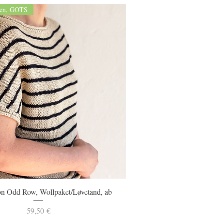
nen, GOTS
Schnellansicht
n Odd Row, Wollpaket/Løvetand, ab
Preis
59,50 €