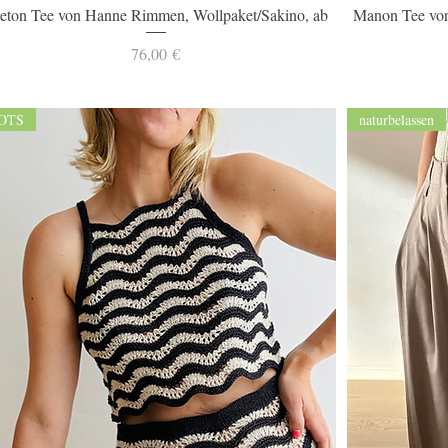
Schnellansicht
eton Tee von Hanne Rimmen, Wollpaket/Sakino, ab
Manon Tee von
Preis
76,00 €
OTS
naturbelassen