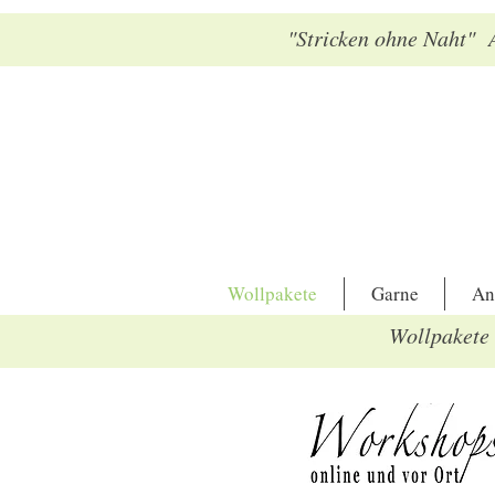
"Stricken ohne Naht" A
Wollpakete
Garne
An
Wollpakete 