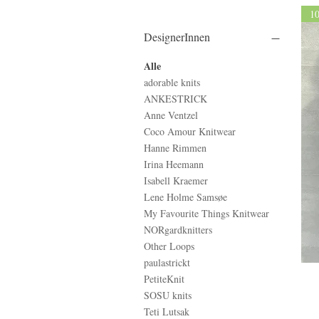
1
DesignerInnen
Alle
adorable knits
ANKESTRICK
Anne Ventzel
Coco Amour Knitwear
Hanne Rimmen
Irina Heemann
Isabell Kraemer
Lene Holme Samsøe
My Favourite Things Knitwear
NORgardknitters
Other Loops
paulastrickt
PetiteKnit
SOSU knits
Teti Lutsak