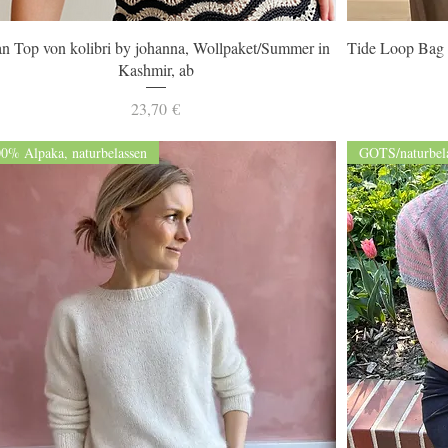
Schnellansicht
an Top von kolibri by johanna, Wollpaket/Summer in
Tide Loop Bag 
Kashmir, ab
Preis
23,70 €
0% Alpaka, naturbelassen
GOTS/naturbel