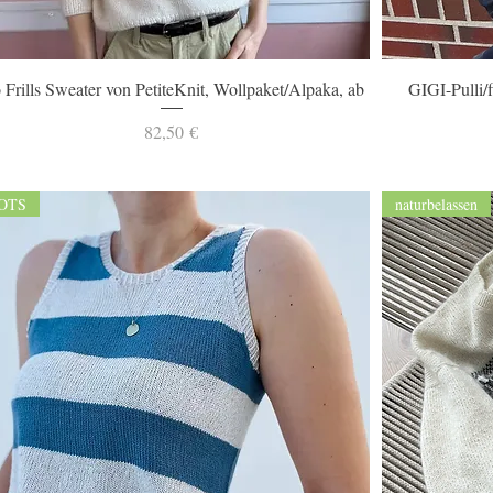
Schnellansicht
 Frills Sweater von PetiteKnit, Wollpaket/Alpaka, ab
GIGI-Pulli/
Preis
82,50 €
OTS
naturbelassen