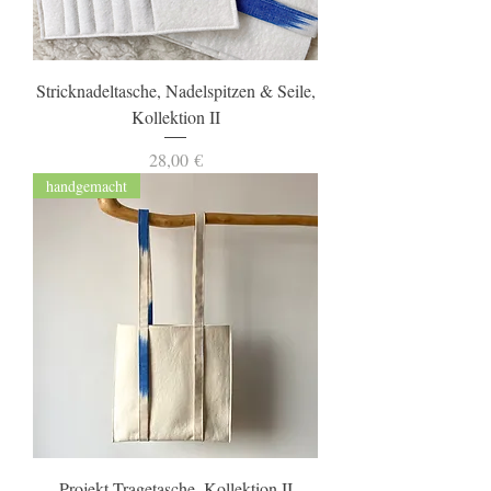
Stricknadeltasche, Nadelspitzen & Seile,
Kollektion II
Preis
28,00 €
handgemacht
Projekt-Tragetasche, Kollektion II