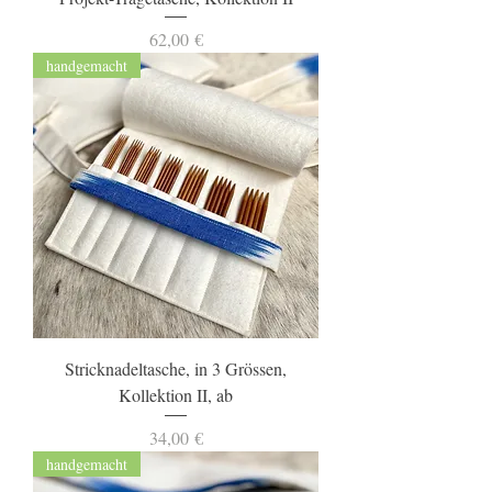
Preis
62,00 €
handgemacht
Stricknadeltasche, in 3 Grössen,
Kollektion II, ab
Preis
34,00 €
handgemacht