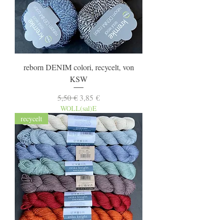
reborn DENIM colori, recycelt, von
KSW
Standardpreis
Sale-Preis
5,50 €
3,85 €
WOLL(sal)E
recycelt