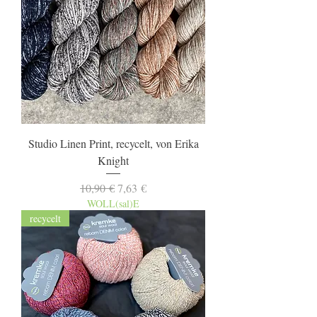
Studio Linen Print, recycelt, von Erika
Knight
Standardpreis
Sale-Preis
10,90 €
7,63 €
WOLL(sal)E
recycelt