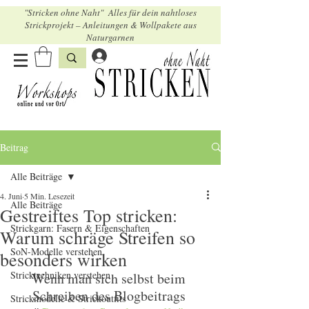
"Stricken ohne Naht" Alles für dein nahtloses
Strickprojekt – Anleitungen & Wollpakete aus
Naturgarnen
Beitrag
Alle Beiträge
4. Juni
5 Min. Lesezeit
Alle Beiträge
Gestreiftes Top stricken:
Strickgarn: Fasern & Eigenschaften
Warum schräge Streifen so
SoN-Modelle verstehen
besonders wirken
Stricktechniken verstehen
Wenn man sich selbst beim 
Schreiben des Blogbeitrags 
Strickmodelle & Strickoutfits