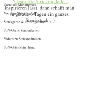
"
Gestreifte Strickmodelle" 
Garne als Mohairersatz
inspirieren lässt, dann schafft man 
in gerade 6 Tagen ein ganzes 
Vor dem Strickbeginn
Strickstück ;-)
Strickgarne & ihre Eigenarten
SoN-Garne kennenlernen
Videos zu Stricktechniken
SoN-Gründerin: Irina