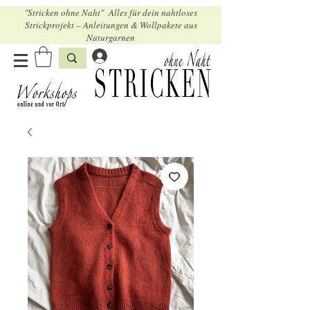
"Stricken ohne Naht" Alles für dein nahtloses
Strickprojekt – Anleitungen & Wollpakete aus
Naturgarnen