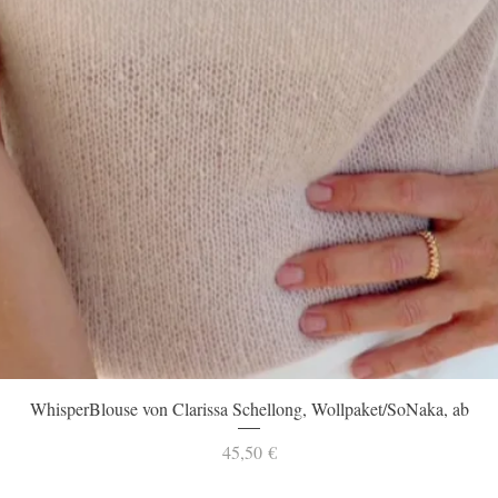
Schnellansicht
WhisperBlouse von Clarissa Schellong, Wollpaket/SoNaka, ab
Preis
45,50 €