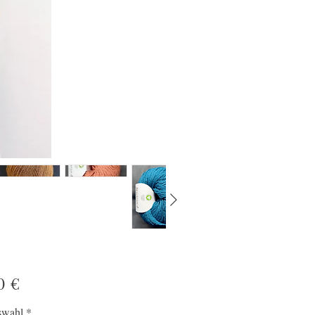
Preis
0 €
swahl
*