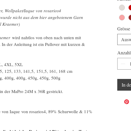
r, Wollpaket/Iaque von rosarios4
l wurde nicht aus dem hier angebotenem Garn
ll Kraemer)
Grösse
raemer
wird nahtlos von oben nach unten mit
Ausw
. In der Anleitung ist ein Pullover mit kurzen &
Anzahl
XL, 4XL, 5XL
,5, 125, 133, 141,5, 151,5, 161, 168 cm
g, 400g, 400g, 450g, 450g, 500g
In d
 in der MaPro 24M x 36R gestrickt.
e von Iaque von rosarios4, 89% Schurwolle & 11%