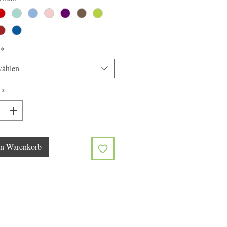
*
ählen
*
en Warenkorb