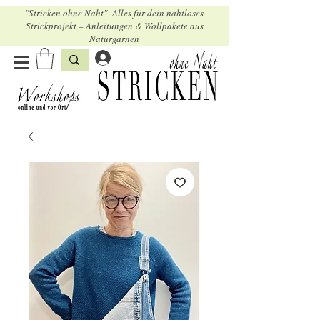
"Stricken ohne Naht" Alles für dein nahtloses
Strickprojekt – Anleitungen & Wollpakete aus
Naturgarnen