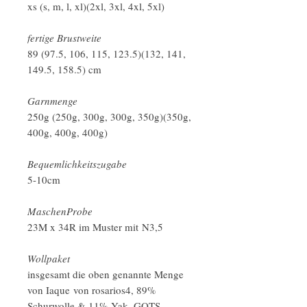
xs (s, m, l, xl)(2xl, 3xl, 4xl, 5xl)
fertige Brustweite
89 (97.5, 106, 115, 123.5)(132, 141,
149.5, 158.5) cm
Garnmenge
250g (250g, 300g, 300g, 350g)(350g,
400g, 400g, 400g)
Bequemlichkeitszugabe
5-10cm
MaschenProbe
23M x 34R im Muster mit N3,5
Wollpaket
insgesamt die oben genannte Menge
von Iaque von rosarios4, 89%
Schurwolle & 11% Yak, GOTS