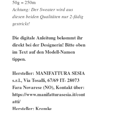
50g = 250m
Achtung: Der Sweater wird aus
diesen beiden Qualitäten nur 2-fädig
gestrickt!
Die digitale Anleitung bekommt ihr
direkt bei der Designerin! Bitte oben
im Text auf den Modell-Namen
tippen.
Hersteller: MANIFATTURA SESIA
s.r.l., Via Tosalli, 67/69 IT- 28073
Fara Novarese (NO), Kontakt über:
https://www.manifatturasesia.it/cont
atti/
Hersteller: Kremke
Handelsgesellschaft mbH, Am
Kanal 4, 19372 Garwitz,
Deutschland, info@selected-
yarns.com