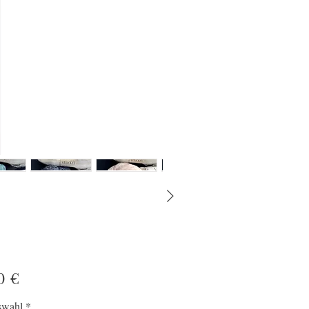
Preis
0 €
swahl
*