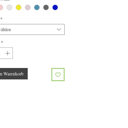
*
ählen
*
en Warenkorb