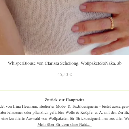
Schnellansicht
WhisperBlouse von Clarissa Schellong, Wollpaket/SoNaka, ab
Preis
45,50 €
Zurück zur Hauptseite
et von Irina Heemann, studierter Mode- & Textildesignerin - bietet aussergewö
 naturbelassener oder pflanzlich gefärbter Wolle & Knöpfe, u. A. mit den Zerti
 eine kuratierte Auswahl von Wollpaketen für StrickdesignerInnen aus aller W
Mehr über Stricken ohne Naht....