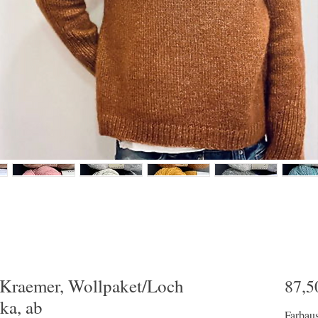
l Kraemer, Wollpaket/Loch
87,5
ka, ab
Farbau