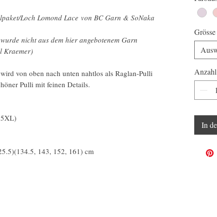
ollpaket/Loch Lomond Lace von BC Garn & SoNaka
Grösse
l wurde nicht aus dem hier angebotenem Garn
Ausw
ll Kraemer)
Anzahl
wird von oben nach unten nahtlos als Raglan-Pulli
chöner Pulli mit feinen Details.
, 5XL)
In d
25.5)(134.5, 143, 152, 161) cm