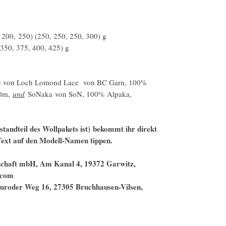
200, 250) (250, 250, 250, 300) g
350, 375, 400, 425) g
ge von Loch Lomond Lace von BC Garn, 100%
00m,
und
SoNaka von SoN, 100% Alpaka,
estandteil des Wollpakets ist) bekommt ihr direkt
 Text auf den Modell-Namen tippen.
lschaft mbH, Am Kanal 4, 19372 Garwitz,
.com
Neuroder Weg 16, 27305 Bruchhausen-Vilsen,