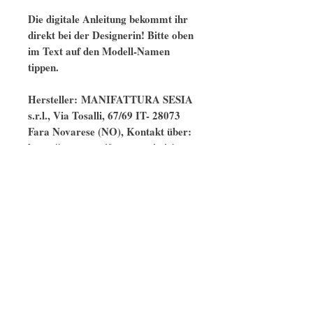
Die digitale Anleitung bekommt ihr
direkt bei der Designerin! Bitte oben
im Text auf den Modell-Namen
tippen.
Hersteller: MANIFATTURA SESIA
s.r.l., Via Tosalli, 67/69 IT- 28073
Fara Novarese (NO), Kontakt über:
https://www.manifatturasesia.it/cont
atti/
Ähnliche Modelle
naturbelassen
GOTS