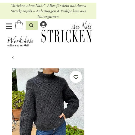
"Stricken ohne Naht" Alles für dein nahtloses
Strickprojekt – Anleitungen & Wollpakete aus
Naturgarnen