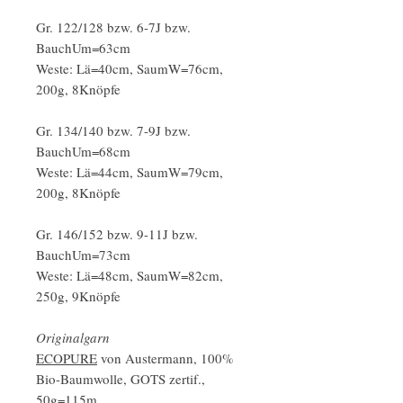
Gr. 122/128 bzw. 6-7J bzw.
BauchUm=63cm
Weste: Lä=40cm, SaumW=76cm,
200g, 8Knöpfe
Gr. 134/140 bzw. 7-9J bzw.
BauchUm=68cm
Weste: Lä=44cm, SaumW=79cm,
200g, 8Knöpfe
Gr. 146/152 bzw. 9-11J bzw.
BauchUm=73cm
Weste: Lä=48cm, SaumW=82cm,
250g, 9Knöpfe
Originalgarn
ECOPURE
von Austermann, 100%
Bio-Baumwolle, GOTS zertif.,
50g=115m