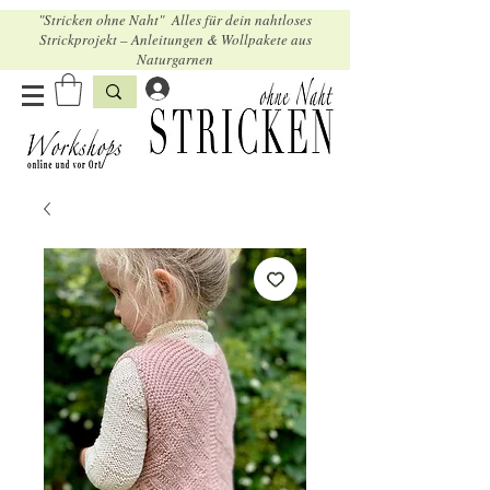
"Stricken ohne Naht" Alles für dein nahtloses
Strickprojekt – Anleitungen & Wollpakete aus
Naturgarnen