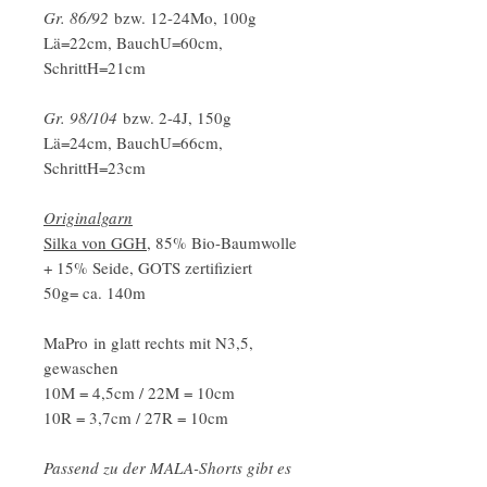
Gr. 86/92
bzw. 12-24Mo, 100g
Lä=22cm, BauchU=60cm,
SchrittH=21cm
Gr. 98/104
bzw. 2-4J, 150g
Lä=24cm, BauchU=66cm,
SchrittH=23cm
Originalgarn
Silka von GGH
, 85% Bio-Baumwolle
+ 15% Seide, GOTS zertifiziert
50g= ca. 140m
MaPro in glatt rechts mit N3,5,
gewaschen
10M = 4,5cm / 22M = 10cm
10R = 3,7cm / 27R = 10cm
Passend zu der MALA-Shorts gibt es