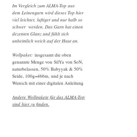
Im Vergleich zum ALMA-Top aus
dem Leinengarn wird dieses Top hier
viel leichter, luftiger und nur halb so
schwer werden. Das Garn hat einen
dezenten Glanz und fühlt sich
unheimlich weich auf der Haut an.
Wollpaket:
insgesamt die oben
genannte Menge von SilYa von SoN,
naturbelassen, 50% Babyyak & 50%
Seide, 100g=466m, und je nach
Wunsch mit einer digitalen Anleitung
Andere Wollpakete für das ALMA-Top
sind hier zu finden.
Hersteller: Stricken ohne Naht,
Neuroder Weg 16, 27305
Bruchhausen-Vilsen,