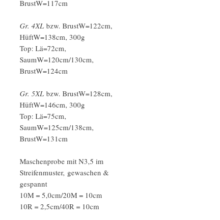
BrustW=117cm
Gr. 4XL
bzw. BrustW=122cm,
HüftW=138cm, 300g
Top: Lä=72cm,
SaumW=120cm/130cm,
BrustW=124cm
Gr. 5XL
bzw. BrustW=128cm,
HüftW=146cm, 300g
Top: Lä=75cm,
SaumW=125cm/138cm,
BrustW=131cm
Maschenprobe mit N3,5 im
Streifenmuster, gewaschen &
gespannt
10M = 5,0cm/20M = 10cm
10R = 2,5cm/40R = 10cm