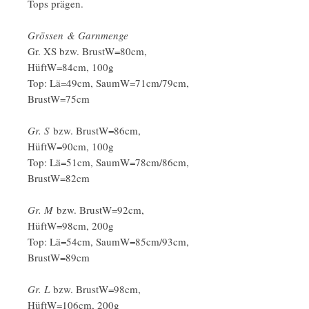
Tops prägen.
Grössen & Garnmenge
Gr. XS bzw. BrustW=80cm,
HüftW=84cm, 100g
Top: Lä=49cm, SaumW=71cm/79cm,
BrustW=75cm
Gr. S
bzw. BrustW=86cm,
HüftW=90cm, 100g
Top: Lä=51cm, SaumW=78cm/86cm,
BrustW=82cm
Gr. M
bzw. BrustW=92cm,
HüftW=98cm, 200g
Top: Lä=54cm, SaumW=85cm/93cm,
BrustW=89cm
Gr. L
bzw. BrustW=98cm,
HüftW=106cm, 200g