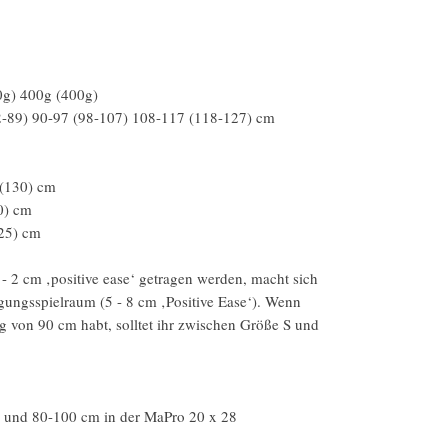
0g) 400g (400g)
-89) 90-97 (98-107) 108-117 (118-127) cm
 (130) cm
0) cm
(25) cm
- 2 cm ‚positive ease‘ getragen werden, macht sich
ungsspielraum (5 - 8 cm ‚Positive Ease‘). Wenn
g von 90 cm habt, solltet ihr zwischen Größe S und
 und 80-100 cm in der MaPro 20 x 28