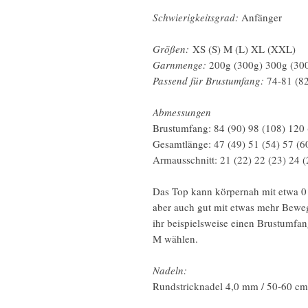
Schwierigkeitsgrad:
Anfänger
Größen:
XS (S) M (L) XL (XXL)
Garnmenge:
200g (300g) 300g (30
Passend für Brustumfang:
74-81 (82
Abmessungen
Brustumfang: 84 (90) 98 (108) 120
Gesamtlänge: 47 (49) 51 (54) 57 (6
Armausschnitt: 21 (22) 22 (23) 24 
Das Top kann körpernah mit etwa 0 
aber auch gut mit etwas mehr Beweg
ihr beispielsweise einen Brustumfan
M wählen.
Nadeln:
Rundstricknadel 4,0 mm / 50-60 cm