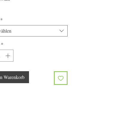
*
ählen
*
en Warenkorb