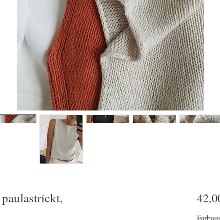
aulastrickt,
42,0
Farbau