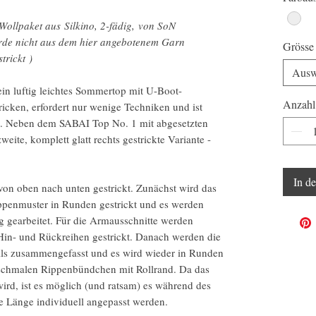
ollpaket aus Silkino, 2-fädig, von SoN
urde nicht aus dem hier angebotenem Garn
Grösse
trickt )
Ausw
ein luftig leichtes Sommertop mit U-Boot-
Anzahl
tricken, erfordert nur wenige Techniken und ist
et. Neben dem SABAI Top No. 1 mit abgesetzten
ite, komplett glatt rechts gestrickte Variante -
In d
on oben nach unten gestrickt. Zunächst wird das
ppenmuster in Runden gestrickt und es werden
 gearbeitet. Für die Armausschnitte werden
 Hin- und Rückreihen gestrickt. Danach werden die
ls zusammengefasst und es wird wieder in Runden
 schmalen Rippenbündchen mit Rollrand. Da das
ird, ist es möglich (und ratsam) es während des
ie Länge individuell angepasst werden.