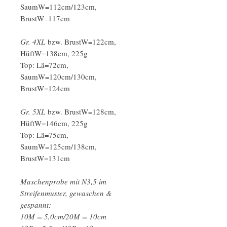
SaumW=112cm/123cm,
BrustW=117cm
Gr. 4XL
bzw. BrustW=122cm,
HüftW=138cm, 225g
Top: Lä=72cm,
SaumW=120cm/130cm,
BrustW=124cm
Gr. 5XL
bzw. BrustW=128cm,
HüftW=146cm, 225g
Top: Lä=75cm,
SaumW=125cm/138cm,
BrustW=131cm
Maschenprobe mit N3,5 im
Streifenmuster, gewaschen &
gespannt:
10M = 5,0cm/20M = 10cm