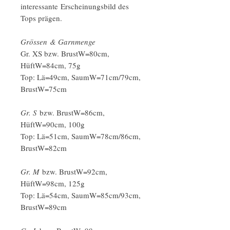
interessante Erscheinungsbild des
Tops prägen.
Grössen & Garnmenge
Gr. XS bzw. BrustW=80cm,
HüftW=84cm, 75g
Top: Lä=49cm, SaumW=71cm/79cm,
BrustW=75cm
Gr. S
bzw. BrustW=86cm,
HüftW=90cm, 100g
Top: Lä=51cm, SaumW=78cm/86cm,
BrustW=82cm
Gr. M
bzw. BrustW=92cm,
HüftW=98cm, 125g
Top: Lä=54cm, SaumW=85cm/93cm,
BrustW=89cm