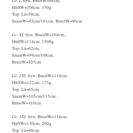
Gr. L
bzw. BrustW=98cm,
HüftW=106cm, 150g
Top: Lä=58cm,
SaumW=92cm/101cm, BrustW=96cm
Gr. XL
bzw. BrustW=104cm,
HüftW=114cm, 1500g
Top: Lä=62cm,
SaumW=99cm/108cm,
BrustW=103cm
Gr. 2XL
bzw. BrustW=110cm,
HüftW=122cm, 175g
Top: Lä=65cm,
SaumW=105cm/115cm,
BrustW=110cm
Gr. 3XL
bzw. BrustW=116cm,
HüftW=130cm, 200g
Top: Lä=68cm,