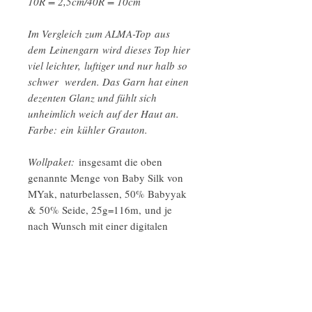
10R = 2,5cm/40R = 10cm
Im Vergleich zum ALMA-Top aus
dem Leinengarn wird dieses Top hier
viel leichter, luftiger und nur halb so
schwer werden. Das Garn hat einen
dezenten Glanz und fühlt sich
unheimlich weich auf der Haut an.
Farbe: ein kühler Grauton.
Wollpaket:
insgesamt die oben
genannte Menge von Baby Silk von
MYak, naturbelassen, 50% Babyyak
& 50% Seide, 25g=116m, und je
nach Wunsch mit einer digitalen
Anleitung
Andere Wollpaket für das ALMA-Top
sind hier zu finden.