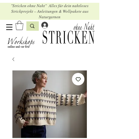
"Stricken ohne Naht" Alles für dein nahtloses
Strickprojekt – Anleitungen & Wollpakete aus
Naturgarnen