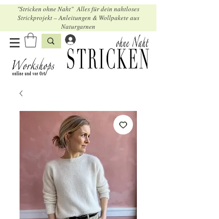
"Stricken ohne Naht" Alles für dein nahtloses
Strickprojekt – Anleitungen & Wollpakete aus
Naturgarnen