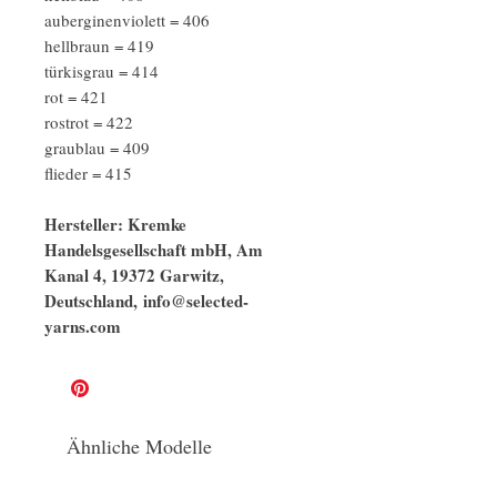
auberginenviolett = 406
hellbraun = 419
türkisgrau = 414
rot = 421
rostrot = 422
graublau = 409
flieder = 415
Hersteller: Kremke
Handelsgesellschaft mbH, Am
Kanal 4, 19372 Garwitz,
Deutschland, info@selected-
yarns.com
Ähnliche Modelle