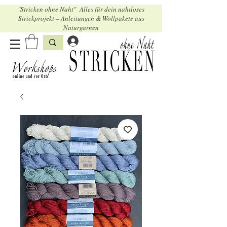
"Stricken ohne Naht" Alles für dein nahtloses
Strickprojekt – Anleitungen & Wollpakete aus
Naturgarnen