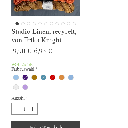
Studio Linen, recycelt,
von Erika Knight
Standardpreis
Sale-
 9,90 € 
6,93 €
Preis
WOLL(sal)E
Farbauswahl
*
Anzahl
*
In den Warenkorb