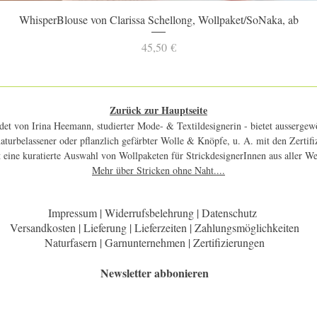
Schnellansicht
WhisperBlouse von Clarissa Schellong, Wollpaket/SoNaka, ab
Preis
45,50 €
Zurück zur Hauptseite
et von Irina Heemann, studierter Mode- & Textildesignerin - bietet aussergewö
 naturbelassener oder pflanzlich gefärbter Wolle & Knöpfe, u. A. mit den Zerti
 eine kuratierte Auswahl von Wollpaketen für StrickdesignerInnen aus aller W
Mehr über Stricken ohne Naht....
Impressum | Widerrufsbelehrung | Datenschutz
Versandkosten | Lieferung | Lieferzeiten | Zahlungsmöglichkeiten
Naturfasern | Garnunternehmen | Zertifizierungen
Newsletter abbonieren