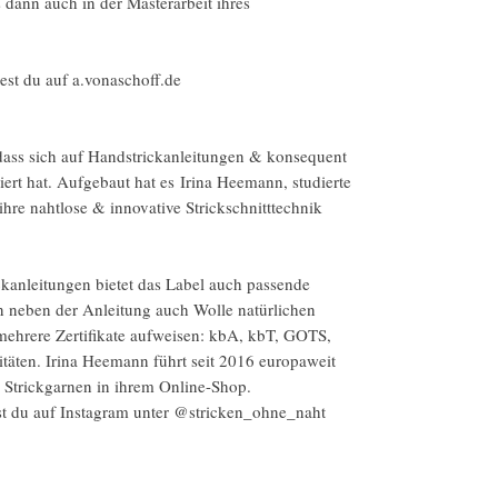
 dann auch in der Masterarbeit ihres
est du auf a.vonaschoff.de
 dass sich auf Handstrickanleitungen & konsequent
iert hat. Aufgebaut hat es Irina Heemann, studierte
ihre nahtlose & innovative Strickschnitttechnik
ickanleitungen bietet das Label auch passende
n neben der Anleitung auch Wolle natürlichen
 mehrere Zertifikate aufweisen: kbA, kbT, GOTS,
litäten. Irina Heemann führt seit 2016 europaweit
n Strickgarnen in ihrem Online-Shop.
est du auf Instagram unter @stricken_ohne_naht