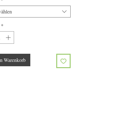
ählen
*
en Warenkorb