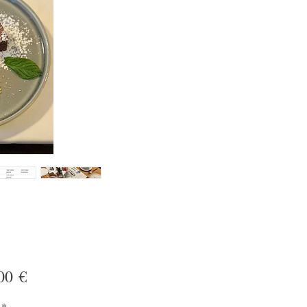
Preis
00 €
*