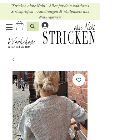
"Stricken ohne Naht" Alles für dein nahtloses
Strickprojekt – Anleitungen & Wollpakete aus
Naturgarnen