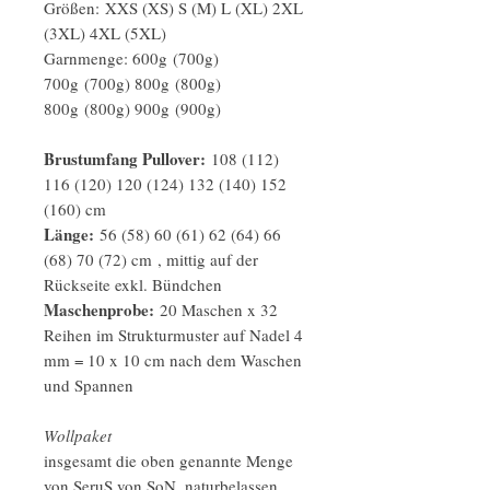
Größen: XXS (XS) S (M) L (XL) 2XL
(3XL) 4XL (5XL)
Garnmenge: 600g (700g)
700g (700g) 800g (800g)
800g (800g) 900g (900g)
Brustumfang Pullover:
108 (112)
116 (120) 120 (124) 132 (140) 152
(160) cm
Länge:
56 (58) 60 (61) 62 (64) 66
(68) 70 (72) cm
, mittig auf der
Rückseite exkl. Bündchen
Maschenprobe:
20 Maschen x 32
Reihen im Strukturmuster auf Nadel 4
mm = 10 x 10 cm nach dem Waschen
und Spannen
Wollpaket
insgesamt die oben genannte Menge
von SeruS von SoN, naturbelassen,