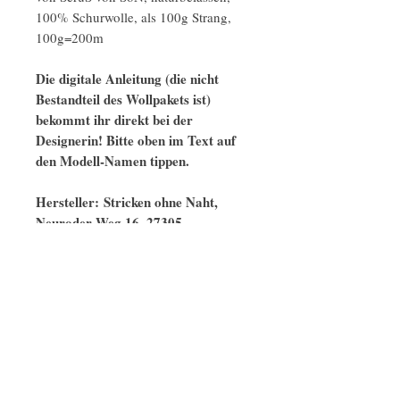
100% Schurwolle, als 100g Strang,
100g=200m
Die digitale Anleitung (die nicht
Bestandteil des Wollpakets ist)
bekommt ihr direkt bei der
Designerin! Bitte oben im Text auf
den Modell-Namen tippen.
Hersteller: Stricken ohne Naht,
Neuroder Weg 16, 27305
Bruchhausen-Vilsen,
kontakt@strickenohnenaht.com
Ähnliche Modelle