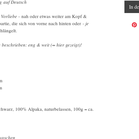
g auf Deutsch
In d
 Vorliebe
- nah oder etwas weiter am Kopf &
artie, die sich von vorne nach hinten oder
- je
chlängelt.
n beschrieben: eng & weit (= hier gezeigt)!
cm
m
Schwarz, 100% Alpaka, naturbelassen, 100g = ca.
ewaschen