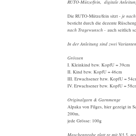
RUTO-Mütze/fein, digitale Anleitun
Die RUTO-Mütze/fein sitzt -
je nach
besticht durch die dezente Rüschenp
nach Tragewunsch -
auch seitlich s
In der Anleitung sind zwei Variante
Grössen
I. Kleinkind bzw. KopfU = 39cm
II. Kind bzw. KopfU = 46cm
III. Erwachsener bzw. KopfU = 54
IV. Erwachsener bzw. KopfU = 58c
Originalgarn & Garnmenge
Alpaka von Filges, hier gezeigt in 
200m,
jede Grösse: 100g
Maschenprobe glatt re mit N3,5, g