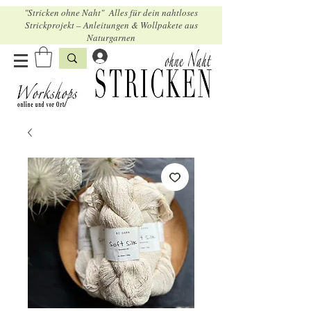
"Stricken ohne Naht" Alles für dein nahtloses
Strickprojekt – Anleitungen & Wollpakete aus
Naturgarnen