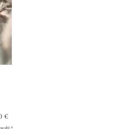
Preis
0 €
swahl
*