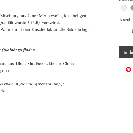
Mischung aus feiner Merinowolle, kuscheligen
Anzahl
ualität wurde 3-fädig verzwirnt.
 Wärme und den Kuschelfaktor, die Seide bringt
t.
 Qualität zu finden.
In d
are aus Tibet, Maulbeerseide aus China
golei
Textilkennzeichnungsverordnung):
ide