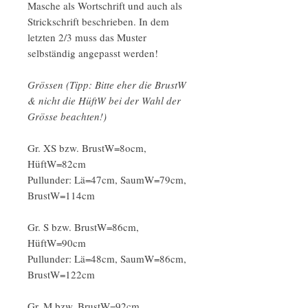
Masche als Wortschrift und auch als
Strickschrift beschrieben. In dem
letzten 2/3 muss das Muster
selbständig angepasst werden!
Grössen (Tipp: Bitte eher die BrustW
& nicht die HüftW bei der Wahl der
Grösse beachten!)
Gr. XS bzw. BrustW=8ocm,
HüftW=82cm
Pullunder: Lä=47cm, SaumW=79cm,
BrustW=114cm
Gr. S bzw. BrustW=86cm,
HüftW=90cm
Pullunder: Lä=48cm, SaumW=86cm,
BrustW=122cm
Gr. M bzw. BrustW=92cm,