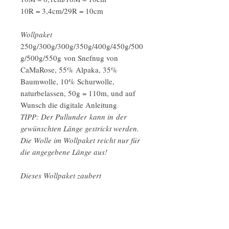
10R = 3,4cm/29R = 10cm
Wollpaket
250g/300g/300g/350g/400g/450g/500
g/500g/550g von Snefnug von
CaMaRose, 55% Alpaka, 35%
Baumwolle, 10% Schurwolle,
naturbelassen, 50g = 110m, und auf
Wunsch die digitale Anleitung
TIPP: Der Pullunder kann in der
gewünschten Länge gestrickt werden.
Die Wolle im Wollpaket reicht nur für
die angegebene Länge aus!
Dieses Wollpaket zaubert
einen OROS-Pullunder mit einem
weichen Fall & einer lockeren
Strickstruktur. Die gezeigte helle
Variante ist aus Loch Lomond &