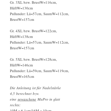
Gr. 3XL bzw. BrustW=116cm,
HüftW=130cm
Pullunder: Lä=57cm, SaumW=112cm,
BrustW=157cm
Gr. 4XL bzw. BrustW=122cm,
HüftW=138cm
Pullunder: Lä=57cm, SaumW=112cm,
BrustW=157cm
Gr. 5XL bzw. BrustW=128cm,
HüftW=146cm
Pullunder: Lä=59cm, SaumW=119cm,
BrustW=165cm
Die Anleitung ist für Nadelstärke
4,5 berechnet bzw.
eine
gewaschene
MaPro in glatt
rechts:
10M = 6,1cm/16M = 10cm