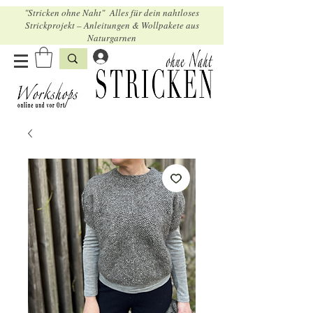
"Stricken ohne Naht" Alles für dein nahtloses
Strickprojekt – Anleitungen & Wollpakete aus
Naturgarnen