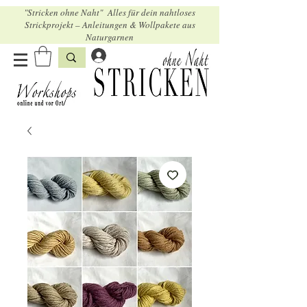
"Stricken ohne Naht" Alles für dein nahtloses
Strickprojekt – Anleitungen & Wollpakete aus
Naturgarnen