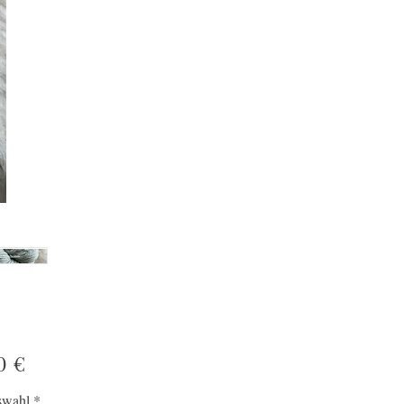
Preis
0 €
swahl
*