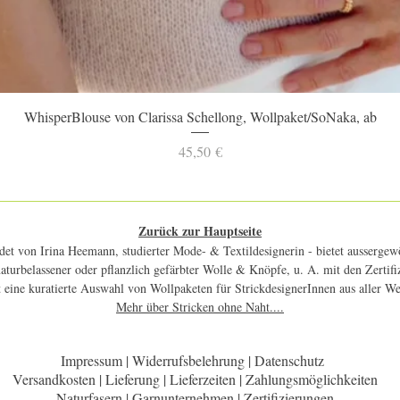
Schnellansicht
WhisperBlouse von Clarissa Schellong, Wollpaket/SoNaka, ab
Preis
45,50 €
Zurück zur Hauptseite
et von Irina Heemann, studierter Mode- & Textildesignerin - bietet aussergewö
 naturbelassener oder pflanzlich gefärbter Wolle & Knöpfe, u. A. mit den Zerti
 eine kuratierte Auswahl von Wollpaketen für StrickdesignerInnen aus aller W
Mehr über Stricken ohne Naht....
Impressum | Widerrufsbelehrung | Datenschutz
Versandkosten | Lieferung | Lieferzeiten | Zahlungsmöglichkeiten
Naturfasern | Garnunternehmen | Zertifizierungen