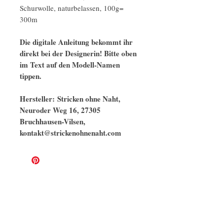
Schurwolle, naturbelassen, 100g=
300m
Die digitale Anleitung bekommt ihr
direkt bei der Designerin! Bitte oben
im Text auf den Modell-Namen
tippen.
Hersteller: Stricken ohne Naht,
Neuroder Weg 16, 27305
Bruchhausen-Vilsen,
kontakt@strickenohnenaht.com
Ähnliche Modelle
100% Alpaka, naturbelassen
naturbelassen