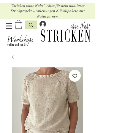
"Stricken ohne Naht" Alles für dein nahtloses
Strickprojekt – Anleitungen & Wollpakete aus
Naturgarnen