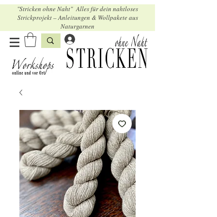
"Stricken ohne Naht" Alles für dein nahtloses
Strickprojekt – Anleitungen & Wollpakete aus
Naturgarnen