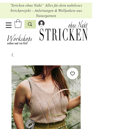
"Stricken ohne Naht" Alles für dein nahtloses
Strickprojekt – Anleitungen & Wollpakete aus
Naturgarnen