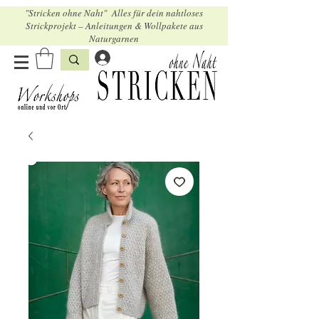
"Stricken ohne Naht" Alles für dein nahtloses
Strickprojekt – Anleitungen & Wollpakete aus
Naturgarnen