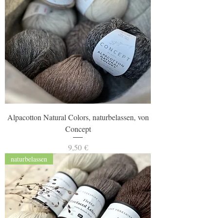
Alpacotton Natural Colors, naturbelassen, von
Concept
Preis
9,50 €
naturbelassen