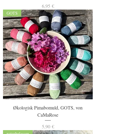
Preis
6,95 €
GOTS
Økologisk Pimabomuld, GOTS, von
CaMaRose
Preis
5,90 €
naturbelassen