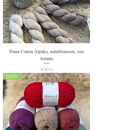
Duna Cotton Alpaka, naturbelassen, von
Amano
Preis
8,50 €
GOTS