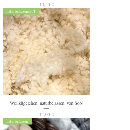
Preis
14,50 €
naturbelassen/kbT
Wollkügelchen, naturbelassen, von SoN
Preis
11,00 €
naturbelassen