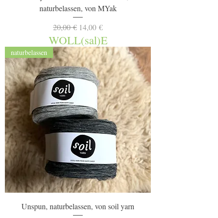
naturbelassen, von MYak
Standardpreis
Sale-Preis
20,00 €
14,00 €
WOLL(sal)E
naturbelassen
Unspun, naturbelassen, von soil yarn