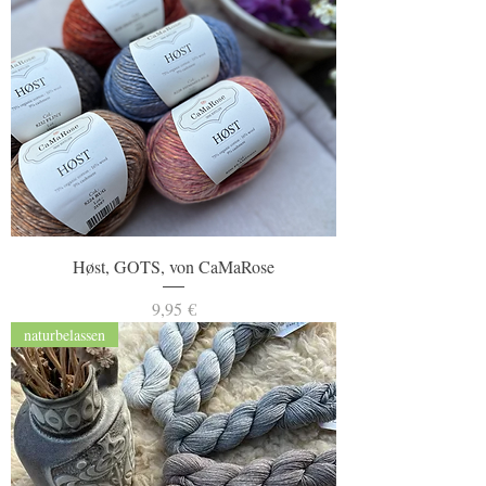
Høst, GOTS, von CaMaRose
Preis
9,95 €
naturbelassen