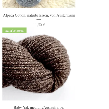
Alpaca Cotton, naturbelassen, von Austermann
Preis
11,50 €
naturbelassen
Baby Yak medium/Auslauffarbe,