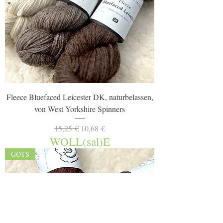
Fleece Bluefaced Leicester DK, naturbelassen,
von West Yorkshire Spinners
Standardpreis
Sale-Preis
15,25 €
10,68 €
WOLL(sal)E
GOTS