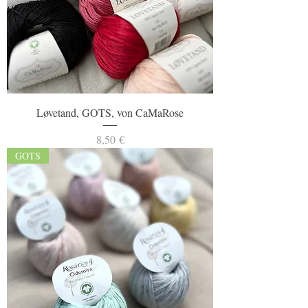
Løvetand, GOTS, von CaMaRose
Preis
8,50 €
GOTS