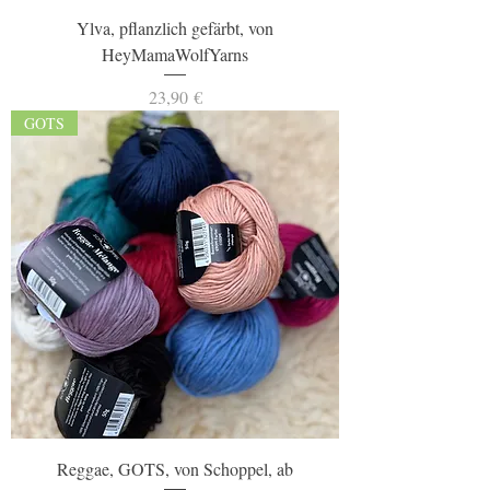
Ylva, pflanzlich gefärbt, von
HeyMamaWolfYarns
Preis
23,90 €
GOTS
Reggae, GOTS, von Schoppel, ab