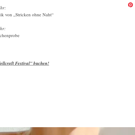
hr:
hnik von „Stricken ohne Naht“
hr:
schenprobe
ollcraft Festival" buchen!