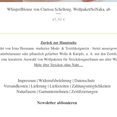
Schnellansicht
WhisperBlouse von Clarissa Schellong, Wollpaket/SoNaka, ab
Preis
45,50 €
Zurück zur Hauptseite
et von Irina Heemann, studierter Mode- & Textildesignerin - bietet aussergewö
 naturbelassener oder pflanzlich gefärbter Wolle & Knöpfe, u. A. mit den Zerti
 eine kuratierte Auswahl von Wollpaketen für StrickdesignerInnen aus aller W
Mehr über Stricken ohne Naht....
Impressum | Widerrufsbelehrung | Datenschutz
Versandkosten | Lieferung | Lieferzeiten | Zahlungsmöglichkeiten
Naturfasern | Garnunternehmen | Zertifizierungen
Newsletter abbonieren