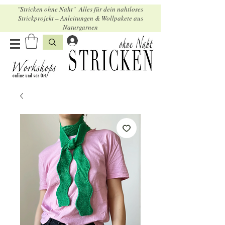
"Stricken ohne Naht" Alles für dein nahtloses
Strickprojekt – Anleitungen & Wollpakete aus
Naturgarnen