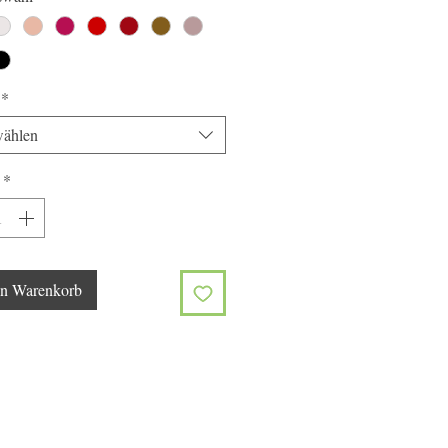
*
ählen
*
en Warenkorb