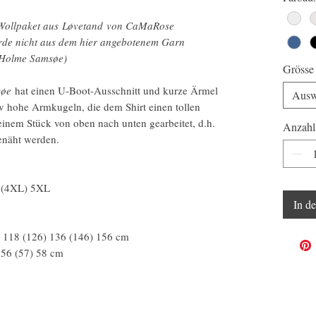
Wollpaket aus Løvetand von CaMaRose
urde nicht aus dem hier angebotenem Garn
 Holme Samsøe)
Grösse
søe
hat einen U-Boot-Ausschnitt und kurze Ärmel
Ausw
v hohe Armkugeln, die dem Shirt einen tollen
 einem Stück von oben nach unten gearbeitet, d.h.
Anzahl
näht werden.
 (4XL) 5XL
In d
) 118 (126) 136 (146) 156 cm
 56 (57) 58 cm