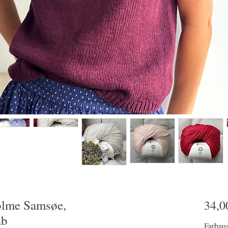
olme Samsøe,
34,0
ab
Farbau