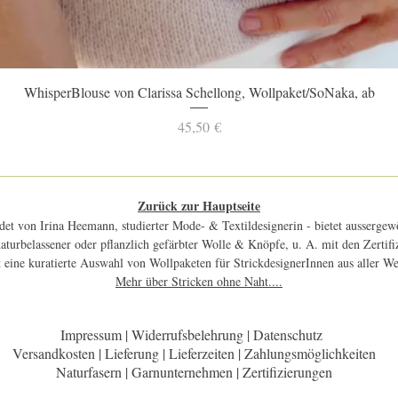
Schnellansicht
WhisperBlouse von Clarissa Schellong, Wollpaket/SoNaka, ab
Preis
45,50 €
Zurück zur Hauptseite
et von Irina Heemann, studierter Mode- & Textildesignerin - bietet aussergewö
 naturbelassener oder pflanzlich gefärbter Wolle & Knöpfe, u. A. mit den Zerti
 eine kuratierte Auswahl von Wollpaketen für StrickdesignerInnen aus aller W
Mehr über Stricken ohne Naht....
Impressum | Widerrufsbelehrung | Datenschutz
Versandkosten | Lieferung | Lieferzeiten | Zahlungsmöglichkeiten
Naturfasern | Garnunternehmen | Zertifizierungen