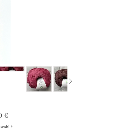
Preis
0 €
swahl
*