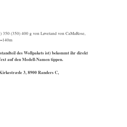
0) 350 (350) 400 g von Løvetand von CaMaRose,
0g=140m
estandteil des Wollpakets ist) bekommt ihr direkt
 Text auf den Modell-Namen tippen.
Kirkestræde 3, 8900 Randers C,