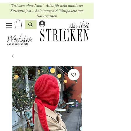
"Stricken ohne Naht" Alles für dein nahtloses
Strickprojekt – Anleitungen & Wollpakete aus
Naturgarnen