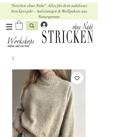
"Stricken ohne Naht" Alles für dein nahtloses
Strickprojekt – Anleitungen & Wollpakete aus
Naturgarnen