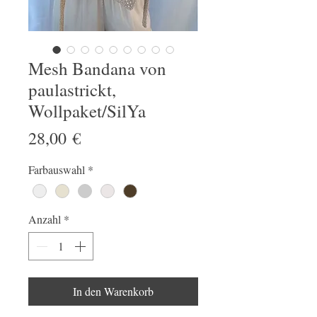
Mesh Bandana von
paulastrickt,
Wollpaket/SilYa
Preis
28,00 €
Farbauswahl
*
Anzahl
*
In den Warenkorb