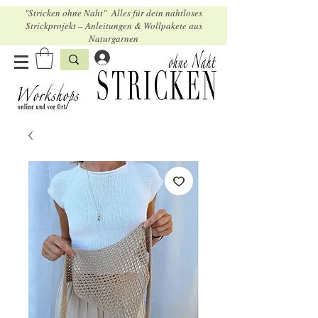
"Stricken ohne Naht" Alles für dein nahtloses
Strickprojekt – Anleitungen & Wollpakete aus
Naturgarnen