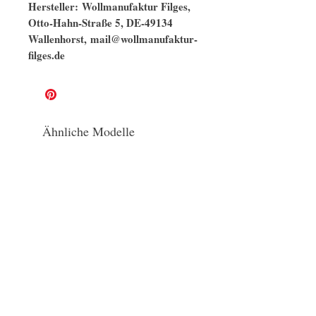
Hersteller: Wollmanufaktur Filges,
Otto-Hahn-Straße 5, DE-49134
Wallenhorst, mail@wollmanufaktur-
filges.de
Ähnliche Modelle
GOTS
GOTS/naturbelassen