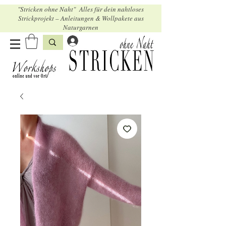
"Stricken ohne Naht" Alles für dein nahtloses
Strickprojekt – Anleitungen & Wollpakete aus
Naturgarnen