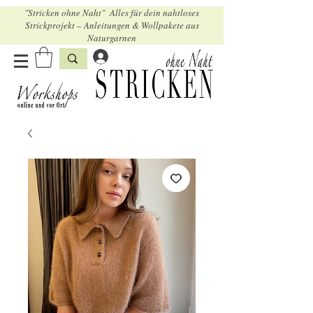
"Stricken ohne Naht" Alles für dein nahtloses
Strickprojekt – Anleitungen & Wollpakete aus
Naturgarnen