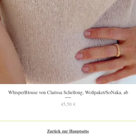
Schnellansicht
WhisperBlouse von Clarissa Schellong, Wollpaket/SoNaka, ab
Preis
45,50 €
Zurück zur Hauptseite