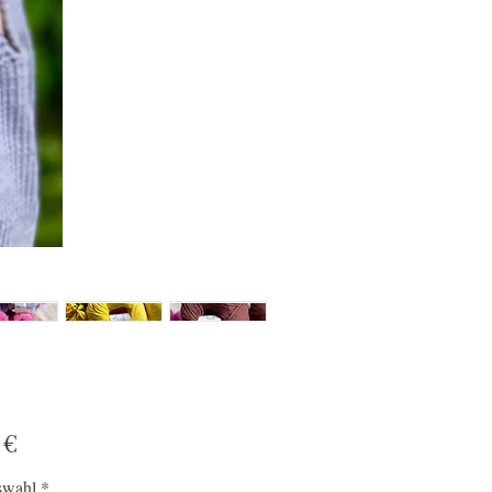
Preis
 €
swahl
*