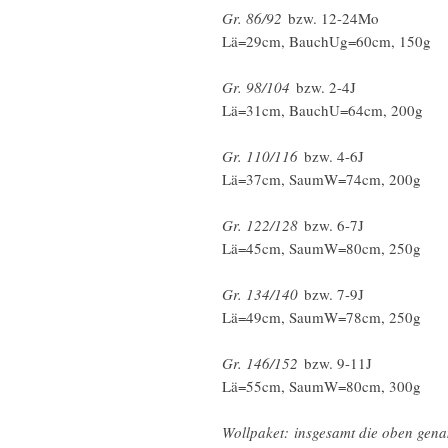
Gr. 86/92
bzw. 12-24Mo
Lä=29cm, BauchUg=60cm, 150g
Gr. 98/104
bzw. 2-4J
Lä=31cm, BauchU=64cm, 200g
Gr. 110/116
bzw. 4-6J
Lä=37cm, SaumW=74cm, 200g
Gr. 122/128
bzw. 6-7J
Lä=45cm, SaumW=80cm, 250g
Gr. 134/140
bzw. 7-9J
Lä=49cm, SaumW=78cm, 250g
Gr. 146/152
bzw. 9-11J
Lä=55cm, SaumW=80cm, 300g
Wollpaket: insgesamt die oben ge