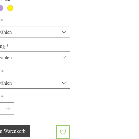
*
ählen
ung
*
ählen
*
ählen
*
en Warenkorb