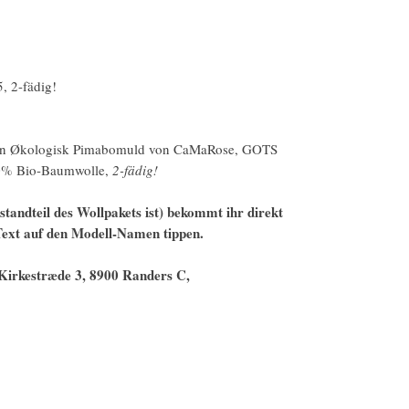
, 2-fädig!
 von Økologisk Pimabomuld von CaMaRose, GOTS
100% Bio-Baumwolle,
2-fädig!
estandteil des Wollpakets ist) bekommt ihr direkt
 Text auf den Modell-Namen tippen.
Kirkestræde 3, 8900 Randers C,