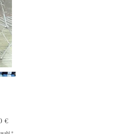
Preis
0 €
swahl
*