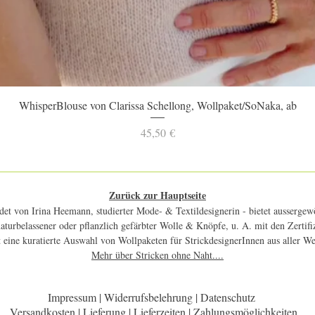
Schnellansicht
WhisperBlouse von Clarissa Schellong, Wollpaket/SoNaka, ab
Preis
45,50 €
Zurück zur Hauptseite
et von Irina Heemann, studierter Mode- & Textildesignerin - bietet aussergewö
 naturbelassener oder pflanzlich gefärbter Wolle & Knöpfe, u. A. mit den Zerti
 eine kuratierte Auswahl von Wollpaketen für StrickdesignerInnen aus aller W
Mehr über Stricken ohne Naht....
Impressum | Widerrufsbelehrung | Datenschutz
Versandkosten | Lieferung | Lieferzeiten | Zahlungsmöglichkeiten