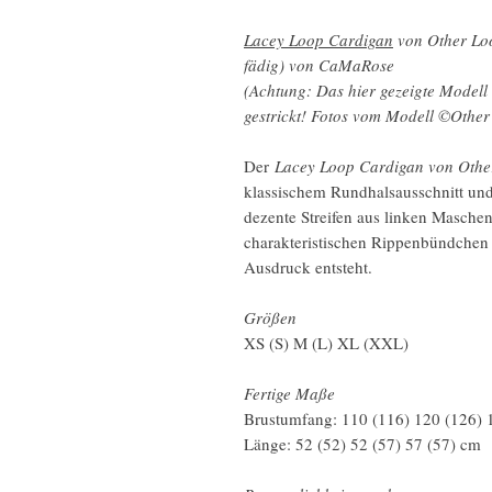
Lacey Loop Cardigan
von Other Loo
fädig) von CaMaRose
(Achtung: Das hier gezeigte Model
gestrickt! Fotos vom Modell ©Other
Der
Lacey Loop Cardigan von Oth
klassischem Rundhalsausschnitt und
dezente Streifen aus linken Masche
charakteristischen Rippenbündchen 
Ausdruck entsteht.
Größen
XS (S) M (L) XL (XXL)
Fertige Maße
Brustumfang: 110 (116) 120 (126) 
Länge: 52 (52) 52 (57) 57 (57) cm