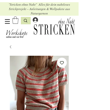
"Stricken ohne Naht" Alles für dein nahtloses
Strickprojekt – Anleitungen & Wollpakete aus
Naturgarnen