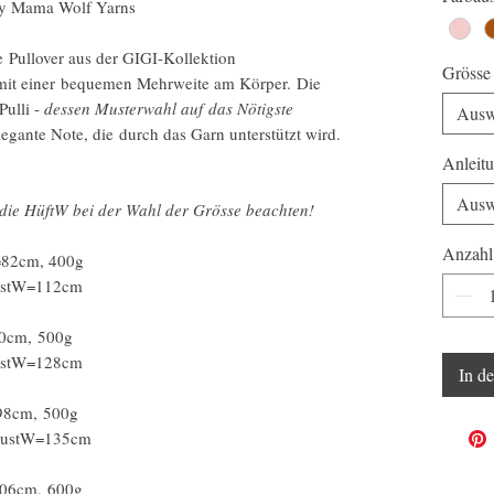
Hey Mama Wolf Yarns
e Pullover aus der GIGI-Kollektion
Grösse
zt mit einer bequemen Mehrweite am Körper. Die
Pulli -
dessen Musterwahl auf das Nötigste
Ausw
legante Note, die durch das Garn unterstützt wird.
Anleit
Ausw
t die HüftW bei der Wahl der Grösse beachten!
Anzahl
=82cm, 400g
ustW=112cm
90cm, 500g
ustW=128cm
In d
98cm, 500g
BrustW=135cm
106cm, 600g