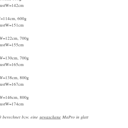
BrustW=142cm
W=114cm, 600g
BrustW=151cm
tW=122cm, 700g
BrustW=155cm
tW=130cm, 700g
BrustW=165cm
tW=138cm, 800g
BrustW=167cm
tW=146cm, 800g
BrustW=174cm
,0 berechnet bzw. eine
gewaschene
MaPro in glatt