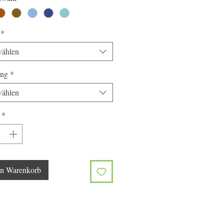
*
ählen
ung
*
ählen
*
en Warenkorb