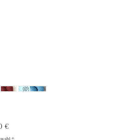
Preis
0 €
swahl
*