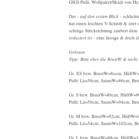
GIGI-Pulli, Wollpaket/Skadi von 
Der -
auf den ersten Blick
- schlicht
hat einen leichten V-Schnitt & sit
schräge Strickrichtung zaubert dem 
reduziert ist
- eine lässige & doch e
Grössen
Tipp: Bitte eher die BrustW & nich
Gr. XS bzw. BrustW=8ocm, HüftW
Pulli: Lä=50cm, SaumW=86cm, Br
Gr. S bzw. BrustW=86cm, HüftW=
Pulli: Lä=50cm, SaumW=94cm, Br
Gr. M bzw. BrustW=92cm, HüftW=
Pulli: Lä=54cm, SaumW=102cm, 
Gr. L bzw. BrustW=98cm, HüftW=