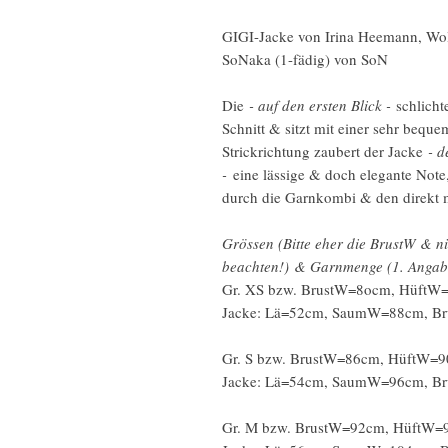
GIGI-Jacke von Irina Heemann, Wol
SoNaka (1-fädig) von SoN
Die
- auf den ersten Blick -
schlicht
Schnitt & sitzt mit einer sehr beq
Strickrichtung zaubert der Jacke
- d
-
eine lässige & doch elegante Note
durch die Garnkombi & den direkt mi
Grössen (Bitte eher die BrustW & n
beachten!) & Garnmenge (1. Angab
Gr. XS bzw. BrustW=8ocm, HüftW
Jacke: Lä=52cm, SaumW=88cm, B
Gr. S bzw. BrustW=86cm, HüftW=9
Jacke: Lä=54cm, SaumW=96cm, B
Gr. M bzw. BrustW=92cm, HüftW=