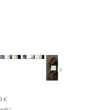
Preis
0 €
swahl
*