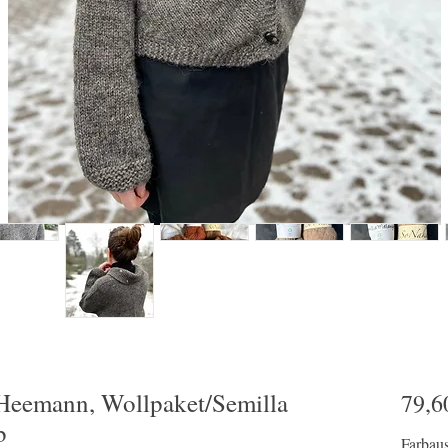
 Heemann, Wollpaket/Semilla
79,6
b
Farbau