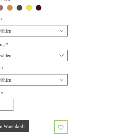
*
ählen
ung
*
ählen
*
ählen
*
en Warenkorb