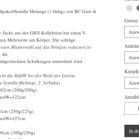
lpaket/Semilla Melange (1-fädig) von BC Garn &
Grösse
Ausw
e Jacke aus der GIGI-Kollektion hat einen V-
uemen Mehrweite am Körper. Die schräge
Anleit
essen Musterwahl auf das Nötigste reduziert ist
, die
Ausw
tgestrickten Schalkragen unterstützt wird.
Knöpfe
icht die HüftW bei der Wahl der Grösse
e Semilla Melange, 2. SoNaka)
Ausw
=82cm (200g/200g)
Anzahl
rustW=122cm
0cm (250g/225g)
rustW=127cm
In d
98cm (300g/250g)