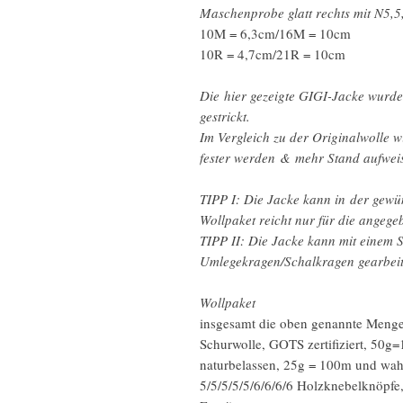
Maschenprobe glatt rechts mit N5,5
10M = 6,3cm/16M = 10cm
10R = 4,7cm/21R = 10cm
Die hier gezeigte GIGI-Jacke wurd
gestrickt.
Im Vergleich zu der Originalwolle 
fester werden & mehr Stand aufwei
TIPP I: Die Jacke kann in der gewü
Wollpaket reicht nur für die angeg
TIPP II: Die Jacke kann mit einem 
Umlegekragen/Schalkragen gearbeite
Wollpaket
insgesamt die oben genannte Meng
Schurwolle, GOTS zertifiziert, 50
naturbelassen, 25g = 100m und wahl
5/5/5/5/5/6/6/6/6 Holzknebelknöpfe,