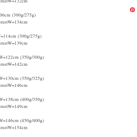
 BrustW=132cm
106cm (300g/275g)
BrustW=134cm
W=114cm (300g/275g)
BrustW=139cm
tW=122cm (350g/300g)
BrustW=142cm
tW=130cm (350g/325g)
BrustW=146cm
tW=138cm (400g/350g)
BrustW=149cm
tW=146cm (450g/400g)
BrustW=154cm