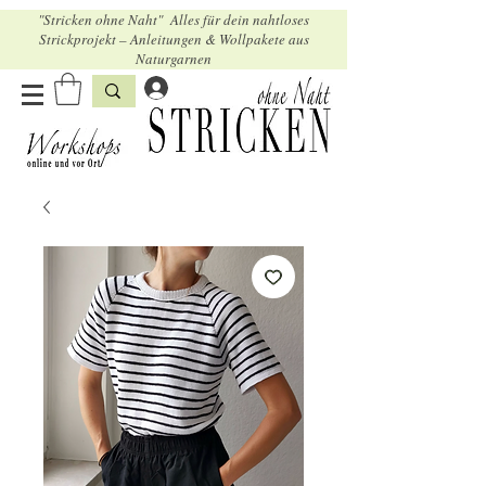
"Stricken ohne Naht" Alles für dein nahtloses
Strickprojekt – Anleitungen & Wollpakete aus
Naturgarnen