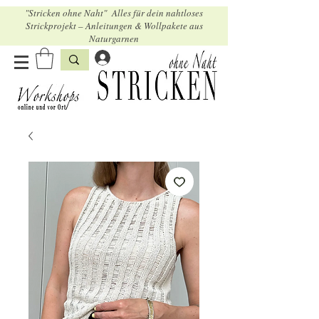
"Stricken ohne Naht" Alles für dein nahtloses
Strickprojekt – Anleitungen & Wollpakete aus
Naturgarnen