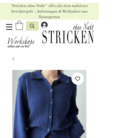
"Stricken ohne Naht" Alles für dein nahtloses
Strickprojekt – Anleitungen & Wollpakete aus
Naturgarnen