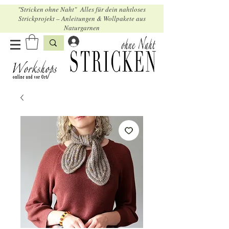
"Stricken ohne Naht" Alles für dein nahtloses
Strickprojekt – Anleitungen & Wollpakete aus
Naturgarnen